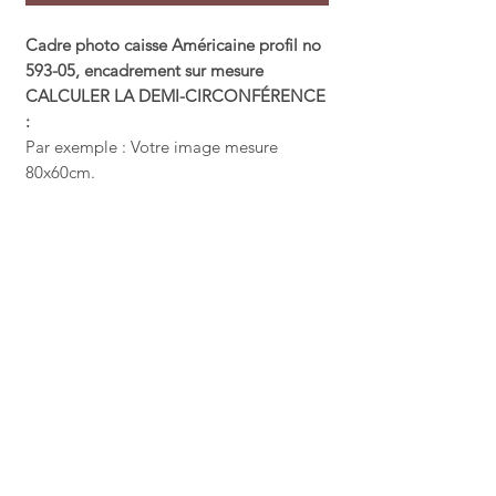
Cadre photo caisse Américaine profil no
593-05, encadrement sur mesure
CALCULER LA DEMI-CIRCONFÉRENCE
:
Par exemple : Votre image mesure
80x60cm.
Demi-circonférence = 80cm + 60cm =
140
Détails techniques
Cadre caisse américaine n° AS
593/05 – Finition Noir Mat
Le modèle AS 593/05 incarne la
sobriété absolue au service de
l’élégance visuelle. Ce cadre caisse