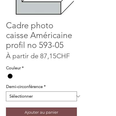
Cadre photo
caisse Américaine
profil no 593-05
Prix promotion
À partir de
87,15CHF
Couleur
*
Demi-circonférence
*
Ajouter au panier