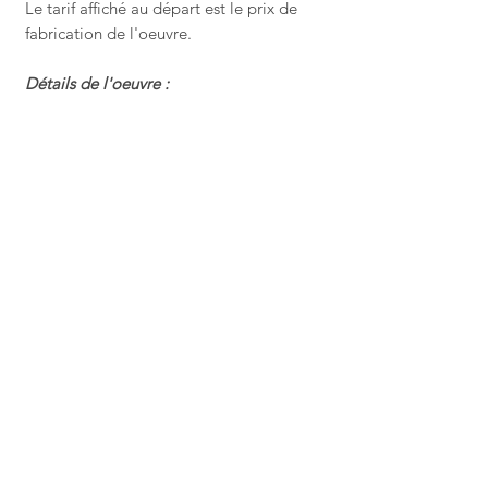
Le tarif affiché au départ est le prix de
fabrication de l'oeuvre.
Détails de l'oeuvre :
Tirage FineArt de
150x100 cm
sur
une
toile canevas RAUCH Bergamo II
Oeuvre limitée
Entoillage sur un châssis en bois
Classic 65
​Horaires
-
Conditions générales
-
FAQ
-
Contact
-
Job
-
Témoignages
-
Prospectus PDF