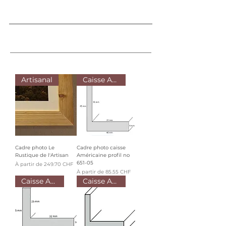
Artisanal
Caisse Américaine BOIS
Cadre photo Le
Cadre photo caisse
Rustique de l'Artisan
Américaine profil no
651-05
Prix promotionnel
À partir de
249.70 CHF
Prix promotionnel
À partir de
85.55 CHF
Caisse Américaine BOIS
Caisse Américaine BOIS