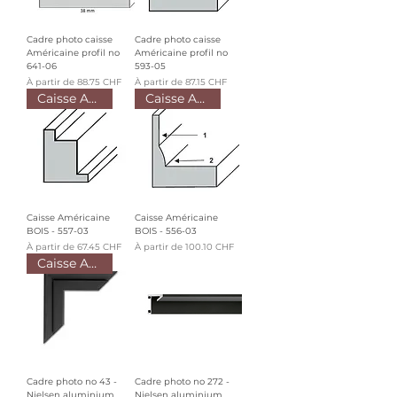
Cadre photo caisse
Cadre photo caisse
Américaine profil no
Américaine profil no
641-06
593-05
Prix promotionnel
Prix promotionnel
À partir de
88.75 CHF
À partir de
87.15 CHF
Caisse Américaine BOIS
Caisse Américaine BOIS
Caisse Américaine
Caisse Américaine
BOIS - 557-03
BOIS - 556-03
Prix promotionnel
Prix promotionnel
À partir de
67.45 CHF
À partir de
100.10 CHF
Caisse Américain ALUMINIUM
Cadre photo no 43 -
Cadre photo no 272 -
Nielsen aluminium
Nielsen aluminium