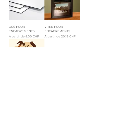
DOS POUR
VITRE POUR
ENCADREMENTS
ENCADREMENTS
Prix promotionnel
Prix promotionnel
À partir de
8.00 CHF
À partir de
20.15 CHF
Main d'oeuvre
encadrement
Prix promotionnel
À partir de
35.70 CHF