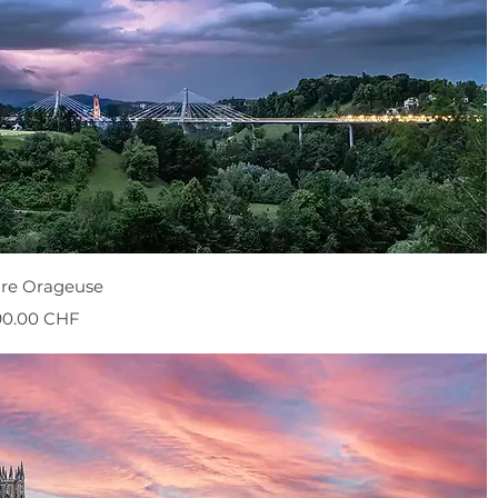
ure Orageuse
onnel
90.00 CHF