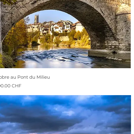
obre au Pont du Milieu
onnel
90.00 CHF