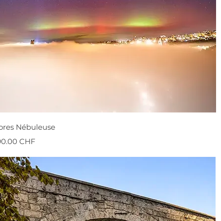
ores Nébuleuse
onnel
90.00 CHF