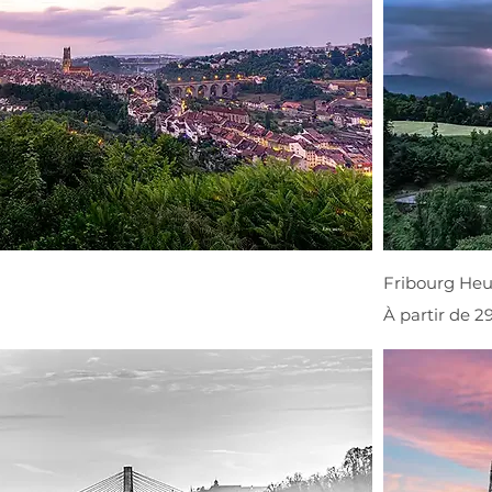
Fribourg He
Prix promoti
À partir de
2