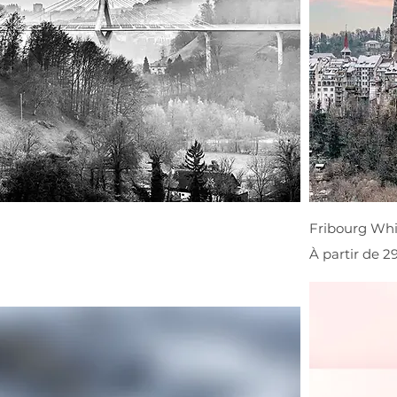
Fribourg Whi
Prix promoti
À partir de
2