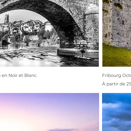
 en Noir et Blanc
Fribourg Oct
Prix promoti
À partir de
2