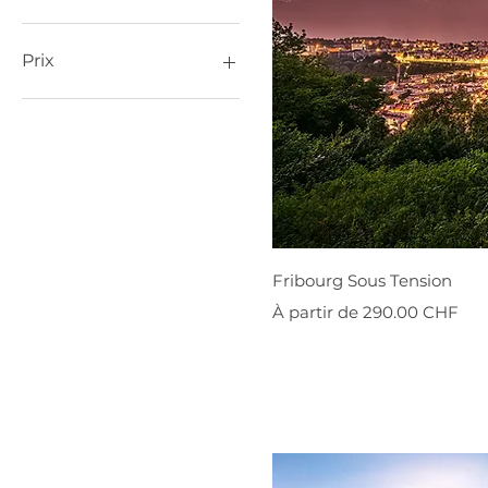
Prix
0 CHF
3 200 CHF
Fribourg Sous Tension
Prix promotionnel
À partir de
290.00 CHF