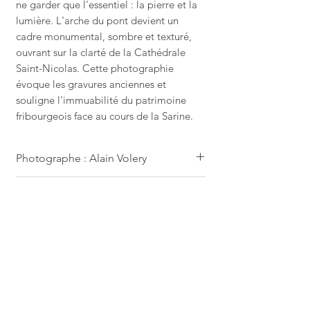
ne garder que l'essentiel : la pierre et la
lumière. L'arche du pont devient un
cadre monumental, sombre et texturé,
ouvrant sur la clarté de la Cathédrale
Saint-Nicolas. Cette photographie
évoque les gravures anciennes et
souligne l'immuabilité du patrimoine
fribourgeois face au cours de la Sarine.
Photographe : Alain Volery
Cette œuvre est une photographie
Visitez notre Atelier-Galerie à
originale d'Alain Volery.
Chaque tirage
Fribourg (Suisse)
est effectué et contrôlé par ses soins
dans son atelier. Vous pouvez
Nous vous
invitons à découvrir les
Edition GALERIE, c'est quoi ?
également découvrir son travail et
photographies d'Alain Volery en
d'autres formats directement à
visitant notre Atelier-Galerie AVO
ÉDITION GALERIE (FORMAT
Collection PRESTIGE, c'est quoi ?
L'Atelier & Galerie AVO à Fribourg.
située à Fribourg (Suisse). Nous
STANDARD)
© Alain Volery - Toute reproduction
serons ravis de vous accueillir et de
COLLECTION PRESTIGE (GRAND