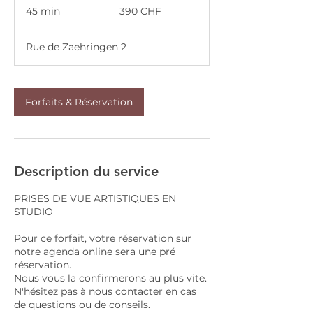
francs
45 min
4
390 CHF
suisses
5
m
Rue de Zaehringen 2
i
n
Forfaits & Réservation
Description du service
PRISES DE VUE ARTISTIQUES EN
STUDIO
Pour ce forfait, votre réservation sur
notre agenda online sera une pré
réservation.
Nous vous la confirmerons au plus vite.
N'hésitez pas à nous contacter en cas
de questions ou de conseils.