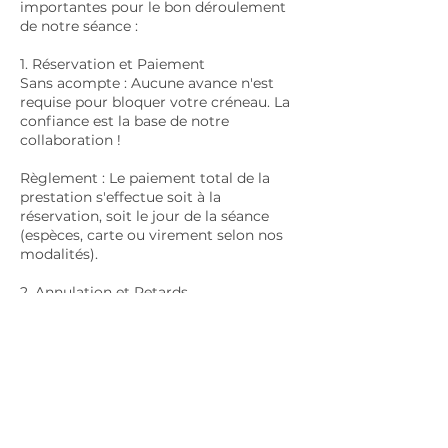
importantes pour le bon déroulement
de notre séance :
1. Réservation et Paiement
Sans acompte : Aucune avance n'est
requise pour bloquer votre créneau. La
confiance est la base de notre
collaboration !
Règlement : Le paiement total de la
prestation s'effectue soit à la
réservation, soit le jour de la séance
(espèces, carte ou virement selon nos
modalités).
2. Annulation et Retards
Annulation : Si vous avez un
empêchement, merci de me prévenir
au minimum 24 heures avant l'heure du
rendez-vous.
Retards : En cas de retard, la séance se
terminera à l'heure initialement prévue
afin de ne pas décaler les rendez-vous