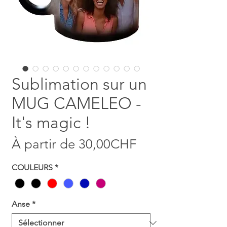
Sublimation sur un
MUG CAMELEO -
It's magic !
Prix promotion
À partir de
30,00CHF
COULEURS
*
Anse
*