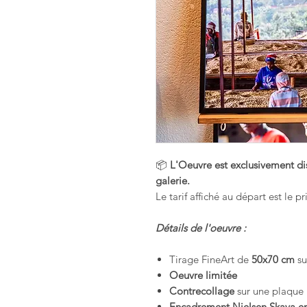
📦
L'Oeuvre est exclusivement dis
galerie.
Le tarif affiché au départ est le p
Détails de l'oeuvre :
Tirage FineArt de
50x70 cm
su
Oeuvre limitée
Contrecollage
sur une plaqu
Encadrement Nielsen Skava en